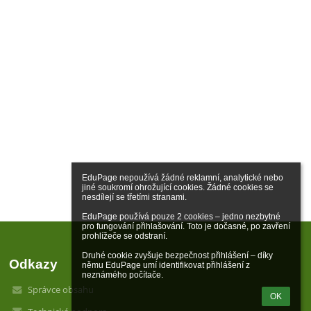
EduPage nepoužívá žádné reklamní, analytické nebo 
jiné soukromí ohrožující cookies. Žádné cookies se 
nesdílejí se třetími stranami.

EduPage používá pouze 2 cookies – jedno nezbytné 
pro fungování přihlašování. Toto je dočasné, po zavření 
prohlížeče se odstraní.

Druhé cookie zvyšuje bezpečnost přihlášení – díky 
Odkazy
němu EduPage umí identifikovat přihlášení z 
neznámého počítače.
Správce obsahu
OK